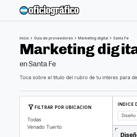
chevron_right
chevron_right
chevron_right
Inicio
Guia de proveedores
Marketing digital
Santa Fe
Marketing digita
en Santa Fe
Toca sobre el titulo del rubro de tu interes para d
INDICE
filter_alt
FILTRAR POR UBICACION
Diseño 
Todas
Venado Tuerto
Diseñ