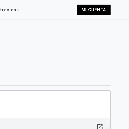
frecidos
MI CUENTA
open_in_new