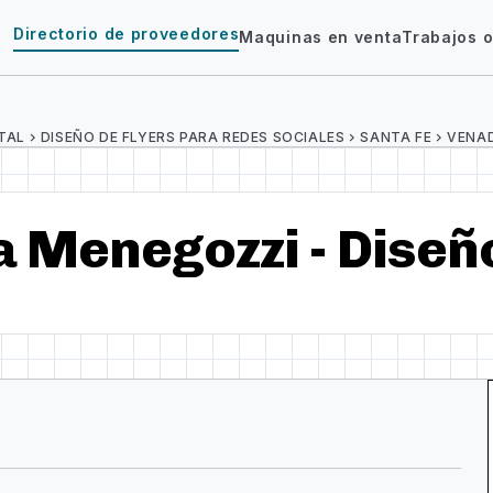
Directorio de proveedores
Maquinas en venta
Trabajos o
TAL
chevron_right
DISEÑO DE FLYERS PARA REDES SOCIALES
chevron_right
SANTA FE
chevron_right
VENA
a Menegozzi - Diseñ