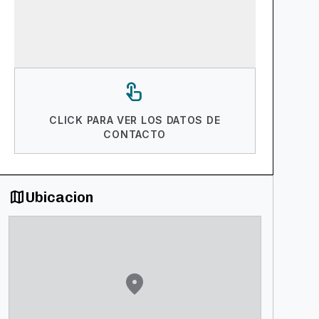
touch_app
CLICK PARA VER LOS DATOS DE
CONTACTO
map
Ubicacion
location_on