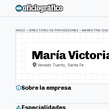
INICIO
chevron_right
DIRECTORIO DE PROVEEDORES
chevron_right
MARKETING DIGI
María Victori
location_on
Venado Tuerto, Santa Fe
Sobre la empresa
info
Especialidades
category