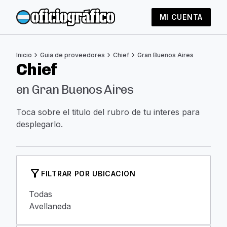
MI CUENTA
chevron_right
chevron_right
chevron_right
Inicio
Guia de proveedores
Chief
Gran Buenos Aires
Chief
en Gran Buenos Aires
Toca sobre el titulo del rubro de tu interes para
desplegarlo.
filter_alt
FILTRAR POR UBICACION
Todas
Avellaneda