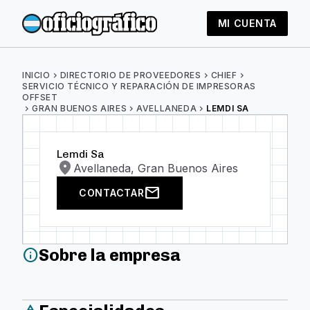
MI CUENTA
INICIO
chevron_right
DIRECTORIO DE PROVEEDORES
chevron_right
CHIEF
chevron_right
SERVICIO TÉCNICO Y REPARACIÓN DE IMPRESORAS
OFFSET
chevron_right
GRAN BUENOS AIRES
chevron_right
AVELLANEDA
chevron_right
LEMDI SA
Lemdi Sa
location_on
Avellaneda, Gran Buenos Aires
mail
CONTACTAR
Sobre la empresa
info