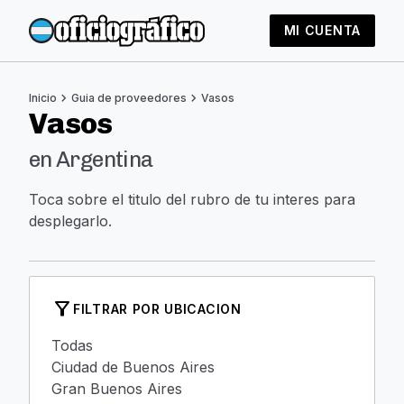
MI CUENTA
chevron_right
chevron_right
Inicio
Guia de proveedores
Vasos
Vasos
en Argentina
Toca sobre el titulo del rubro de tu interes para
desplegarlo.
filter_alt
FILTRAR POR UBICACION
Todas
Ciudad de Buenos Aires
Gran Buenos Aires