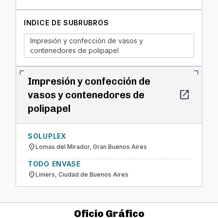
INDICE DE SUBRUBROS
Impresión y confección de vasos y
contenedores de polipapel
Impresión y confección de
open_in_new
vasos y contenedores de
polipapel
SOLUPLEX
location_on
Lomas del Mirador, Gran Buenos Aires
TODO ENVASE
location_on
Liniers, Ciudad de Buenos Aires
Oficio Gráfico