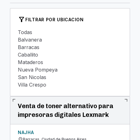
filter_alt
FILTRAR POR UBICACION
Todas
Balvanera
Barracas
Caballito
Mataderos
Nueva Pompeya
San Nicolas
Villa Crespo
Venta de toner alternativo para
impresoras digitales Lexmark
NAJHA
location_on
Barracas, Ciudad de Buenos Aires