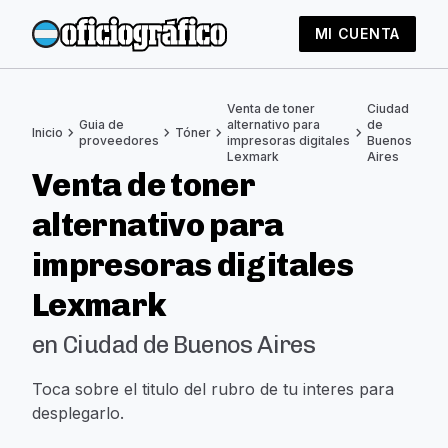
MI CUENTA
Venta de toner
Ciudad
Guia de
alternativo para
de
chevron_right
chevron_right
chevron_right
chevron_right
Inicio
Tóner
proveedores
impresoras digitales
Buenos
Lexmark
Aires
Venta de toner
alternativo para
impresoras digitales
Lexmark
en Ciudad de Buenos Aires
Toca sobre el titulo del rubro de tu interes para
desplegarlo.