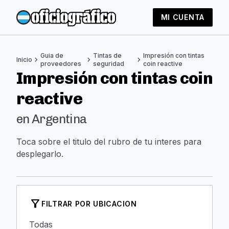
MI CUENTA
Guia de
Tintas de
Impresión con tintas
chevron_right
chevron_right
chevron_right
Inicio
proveedores
seguridad
coin reactive
Impresión con tintas coin
reactive
en Argentina
Toca sobre el titulo del rubro de tu interes para
desplegarlo.
filter_alt
FILTRAR POR UBICACION
Todas