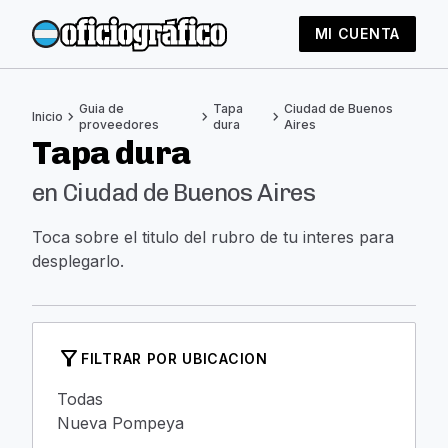
MI CUENTA
Guia de
Tapa
Ciudad de Buenos
chevron_right
chevron_right
chevron_right
Inicio
proveedores
dura
Aires
Tapa dura
en Ciudad de Buenos Aires
Toca sobre el titulo del rubro de tu interes para
desplegarlo.
filter_alt
FILTRAR POR UBICACION
Todas
Nueva Pompeya