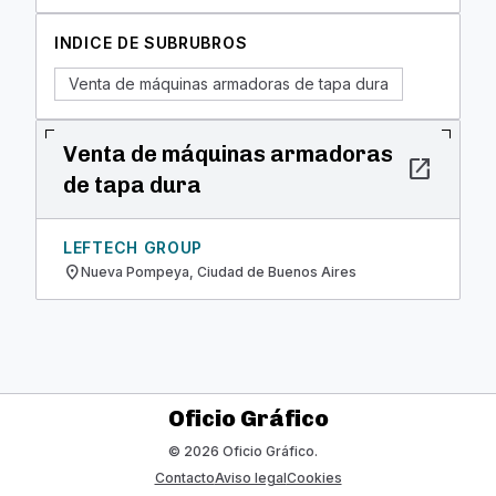
INDICE DE SUBRUBROS
Venta de máquinas armadoras de tapa dura
Venta de máquinas armadoras
open_in_new
de tapa dura
LEFTECH GROUP
location_on
Nueva Pompeya, Ciudad de Buenos Aires
Oficio Gráfico
© 2026 Oficio Gráfico.
Contacto
Aviso legal
Cookies