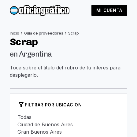
MI CUENTA
chevron_right
chevron_right
Inicio
Guia de proveedores
Scrap
Scrap
en Argentina
Toca sobre el titulo del rubro de tu interes para
desplegarlo.
filter_alt
FILTRAR POR UBICACION
Todas
Ciudad de Buenos Aires
Gran Buenos Aires