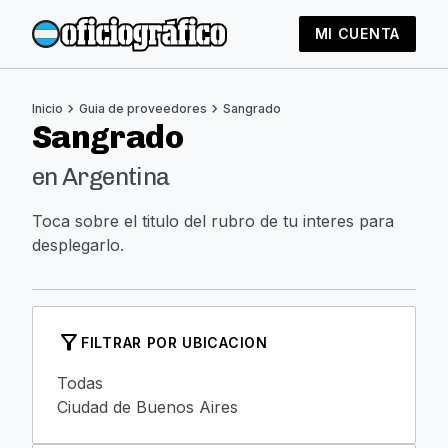
MI CUENTA
chevron_right
chevron_right
Inicio
Guia de proveedores
Sangrado
Sangrado
en Argentina
Toca sobre el titulo del rubro de tu interes para
desplegarlo.
filter_alt
FILTRAR POR UBICACION
Todas
Ciudad de Buenos Aires