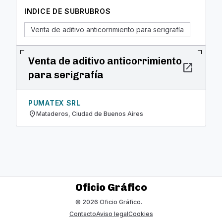
INDICE DE SUBRUBROS
Venta de aditivo anticorrimiento para serigrafía
Venta de aditivo anticorrimiento
open_in_new
para serigrafía
PUMATEX SRL
location_on
Mataderos, Ciudad de Buenos Aires
Oficio Gráfico
© 2026 Oficio Gráfico.
Contacto
Aviso legal
Cookies