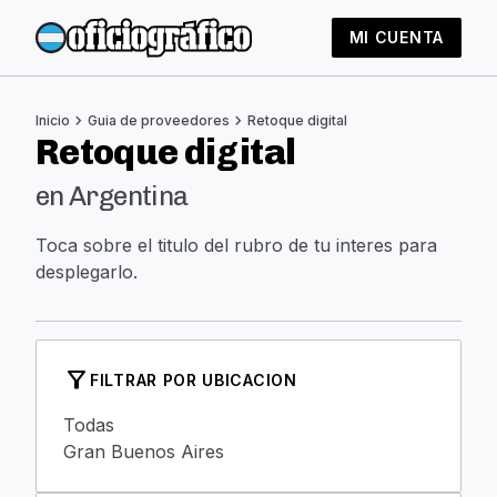
MI CUENTA
chevron_right
chevron_right
Inicio
Guia de proveedores
Retoque digital
Retoque digital
en Argentina
Toca sobre el titulo del rubro de tu interes para
desplegarlo.
filter_alt
FILTRAR POR UBICACION
Todas
Gran Buenos Aires