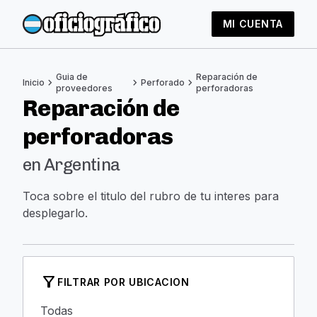
MI CUENTA
Guia de
Reparación de
chevron_right
chevron_right
chevron_right
Inicio
Perforado
proveedores
perforadoras
Reparación de
perforadoras
en Argentina
Toca sobre el titulo del rubro de tu interes para
desplegarlo.
filter_alt
FILTRAR POR UBICACION
Todas