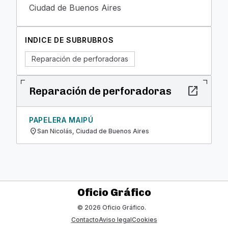
Ciudad de Buenos Aires
INDICE DE SUBRUBROS
Reparación de perforadoras
open_in_new
Reparación de perforadoras
PAPELERA MAIPÚ
location_on
San Nicolás, Ciudad de Buenos Aires
Oficio Gráfico
© 2026 Oficio Gráfico.
Contacto
Aviso legal
Cookies