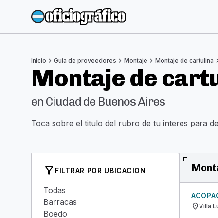
chevron_right
chevron_right
chevron_right
chevron
Inicio
Guia de proveedores
Montaje
Montaje de cartulina
Montaje de cartu
en Ciudad de Buenos Aires
Toca sobre el titulo del rubro de tu interes para d
Monta
filter_alt
FILTRAR POR UBICACION
Todas
ACOPA
Barracas
location_on
Villa 
Boedo