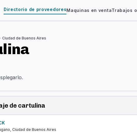
Directorio de proveedores
Maquinas en venta
Trabajos o
_right
Ciudad de Buenos Aires
lina
esplegarlo.
je de cartulina
CK
Lugano, Ciudad de Buenos Aires