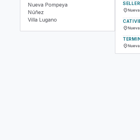
SELLER
Nueva Pompeya
location_on
Nueva
Núñez
Villa Lugano
CATIVI
location_on
Nueva
TERMI
location_on
Nueva