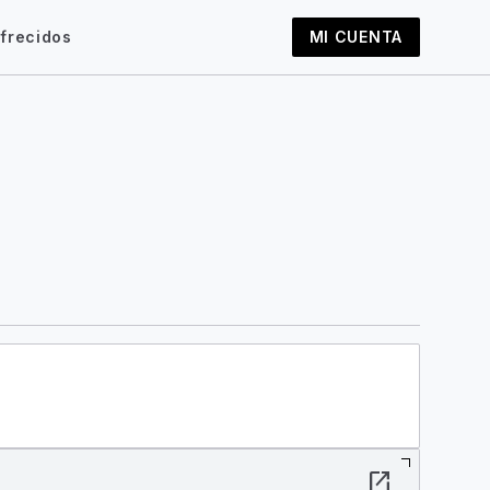
frecidos
MI CUENTA
open_in_new