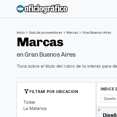
chevron_right
chevron_right
chevron_right
Inicio
Guia de proveedores
Marcas
Gran Buenos Aires
Marcas
en Gran Buenos Aires
Toca sobre el titulo del rubro de tu interes para d
INDICE
filter_alt
FILTRAR POR UBICACION
Diseño 
Todas
La Matanza
Diseñ