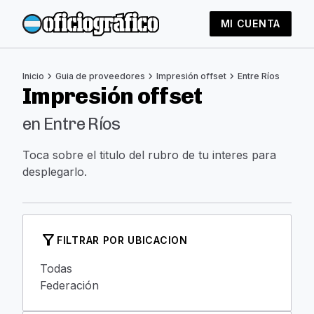
MI CUENTA
chevron_right
chevron_right
chevron_right
Inicio
Guia de proveedores
Impresión offset
Entre Ríos
Impresión offset
en Entre Ríos
Toca sobre el titulo del rubro de tu interes para
desplegarlo.
filter_alt
FILTRAR POR UBICACION
Todas
Federación