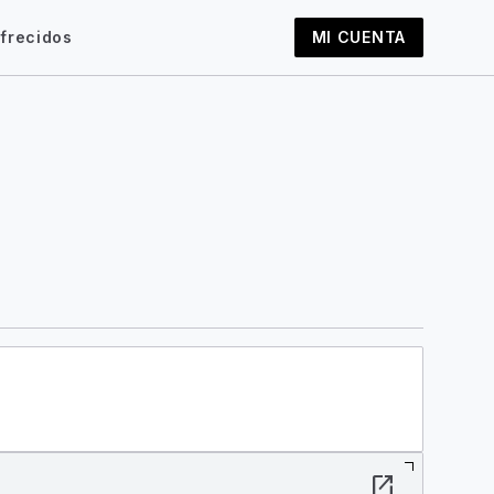
frecidos
MI CUENTA
open_in_new