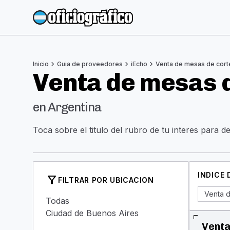
chevron_right
chevron_right
chevron_right
Inicio
Guia de proveedores
iEcho
Venta de mesas de cort
Venta de mesas 
en Argentina
Toca sobre el titulo del rubro de tu interes para d
INDICE
filter_alt
FILTRAR POR UBICACION
Venta 
Todas
Ciudad de Buenos Aires
Venta