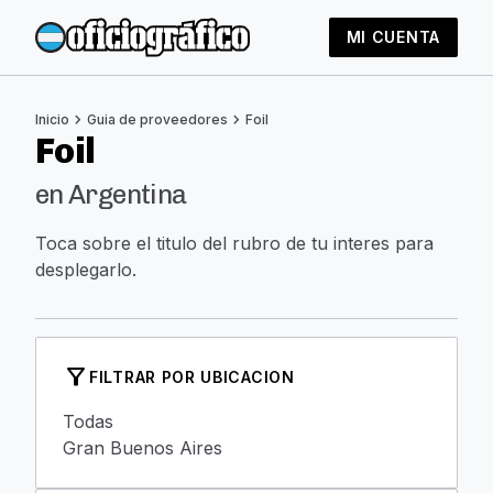
MI CUENTA
chevron_right
chevron_right
Inicio
Guia de proveedores
Foil
Foil
en Argentina
Toca sobre el titulo del rubro de tu interes para
desplegarlo.
filter_alt
FILTRAR POR UBICACION
Todas
Gran Buenos Aires