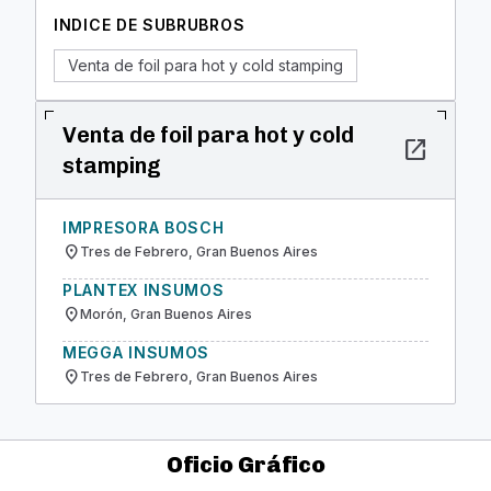
INDICE DE SUBRUBROS
Venta de foil para hot y cold stamping
Venta de foil para hot y cold
open_in_new
stamping
IMPRESORA BOSCH
location_on
Tres de Febrero, Gran Buenos Aires
PLANTEX INSUMOS
location_on
Morón, Gran Buenos Aires
MEGGA INSUMOS
location_on
Tres de Febrero, Gran Buenos Aires
Oficio Gráfico