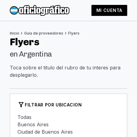
MI CUENTA
chevron_right
chevron_right
Inicio
Guia de proveedores
Flyers
Flyers
en Argentina
Toca sobre el titulo del rubro de tu interes para
desplegarlo.
filter_alt
FILTRAR POR UBICACION
Todas
Buenos Aires
Ciudad de Buenos Aires