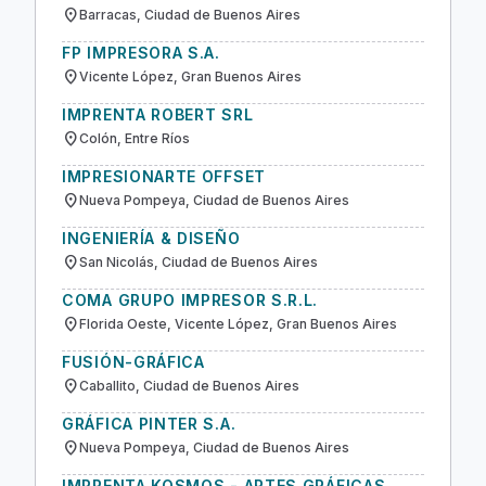
location_on
Barracas, Ciudad de Buenos Aires
FP IMPRESORA S.A.
location_on
Vicente López, Gran Buenos Aires
IMPRENTA ROBERT SRL
location_on
Colón, Entre Ríos
IMPRESIONARTE OFFSET
location_on
Nueva Pompeya, Ciudad de Buenos Aires
INGENIERÍA & DISEÑO
location_on
San Nicolás, Ciudad de Buenos Aires
COMA GRUPO IMPRESOR S.R.L.
location_on
Florida Oeste, Vicente López, Gran Buenos Aires
FUSIÓN-GRÁFICA
location_on
Caballito, Ciudad de Buenos Aires
GRÁFICA PINTER S.A.
location_on
Nueva Pompeya, Ciudad de Buenos Aires
IMPRENTA KOSMOS - ARTES GRÁFICAS