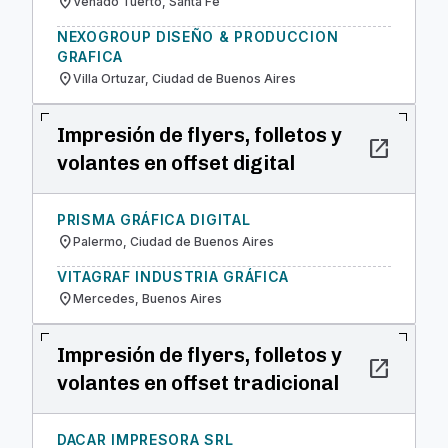
location_on
Venado Tuerto, Santa Fe
NEXOGROUP DISEÑO & PRODUCCION
GRAFICA
location_on
Villa Ortuzar, Ciudad de Buenos Aires
Impresión de flyers, folletos y
open_in_new
volantes en offset digital
PRISMA GRÁFICA DIGITAL
location_on
Palermo, Ciudad de Buenos Aires
VITAGRAF INDUSTRIA GRÁFICA
location_on
Mercedes, Buenos Aires
Impresión de flyers, folletos y
open_in_new
volantes en offset tradicional
DACAR IMPRESORA SRL