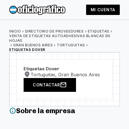
MI CUENTA
INICIO
chevron_right
DIRECTORIO DE PROVEEDORES
chevron_right
ETIQUETAS
chevron_right
VENTA DE ETIQUETAS AUTOADHESIVAS BLANCAS EN
HOJAS
chevron_right
GRAN BUENOS AIRES
chevron_right
TORTUGUITAS
chevron_right
ETIQUETAS DOVER
Etiquetas Dover
location_on
Tortuguitas, Gran Buenos Aires
mail
CONTACTAR
Sobre la empresa
info