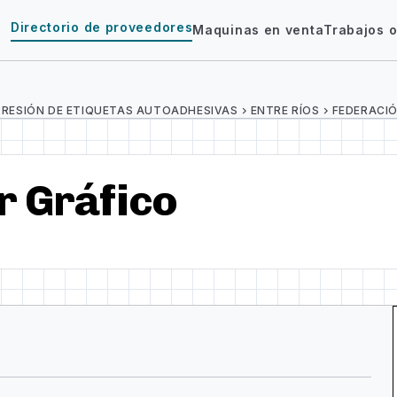
Directorio de proveedores
Maquinas en venta
Trabajos o
PRESIÓN DE ETIQUETAS AUTOADHESIVAS
chevron_right
ENTRE RÍOS
chevron_right
FEDERACI
r Gráfico