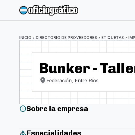
INICIO
chevron_right
DIRECTORIO DE PROVEEDORES
chevron_right
ETIQUETAS
chevron_right
IM
Bunker - Talle
location_on
Federación, Entre Ríos
Sobre la empresa
info
Especialidades
category