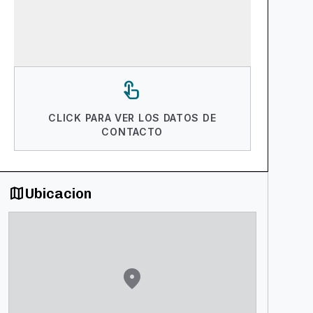
touch_app
CLICK PARA VER LOS DATOS DE
CONTACTO
map
Ubicacion
location_on