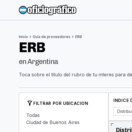
chevron_right
chevron_right
Inicio
Guia de proveedores
ERB
ERB
en Argentina
Toca sobre el titulo del rubro de tu interes para d
INDICE
filter_alt
FILTRAR POR UBICACION
Distribu
Todas
Ciudad de Buenos Aires
Distr