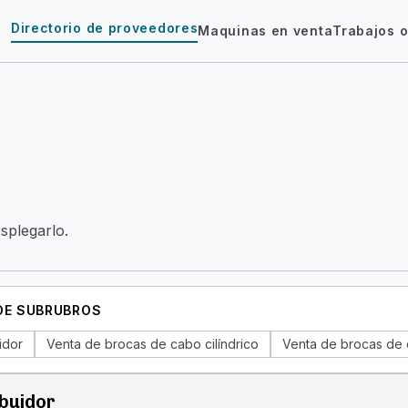
Directorio de proveedores
Maquinas en venta
Trabajos o
esplegarlo.
 DE SUBRUBROS
idor
Venta de brocas de cabo cilíndrico
Venta de brocas de
ibuidor