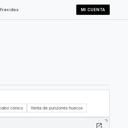
frecidos
MI CUENTA
 cabo cónico
Venta de punzones huecos
open_in_new