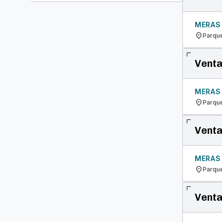
MERAS
location_on
Parque
Venta
MERAS
location_on
Parque
Venta
MERAS
location_on
Parque
Venta