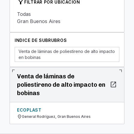
filter_alt
FILTRAR POR UBICACION
Todas
Gran Buenos Aires
INDICE DE SUBRUBROS
Venta de láminas de poliestireno de alto impacto
en bobinas
Venta de láminas de
open_in_new
poliestireno de alto impacto en
bobinas
ECOPLAST
location_on
General Rodríguez, Gran Buenos Aires