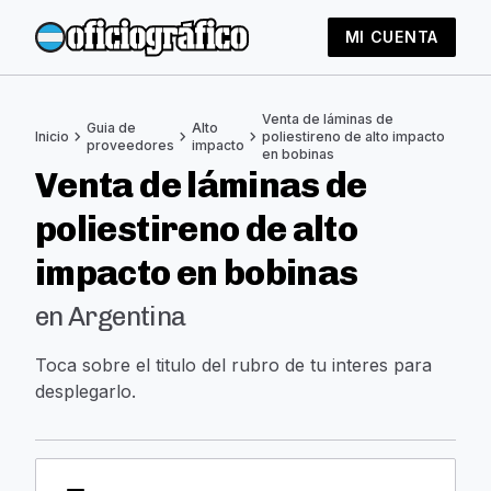
MI CUENTA
Venta de láminas de
Guia de
Alto
chevron_right
chevron_right
chevron_right
Inicio
poliestireno de alto impacto
proveedores
impacto
en bobinas
Venta de láminas de
poliestireno de alto
impacto en bobinas
en Argentina
Toca sobre el titulo del rubro de tu interes para
desplegarlo.