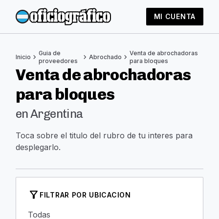
MI CUENTA
Guia de
Venta de abrochadoras
chevron_right
chevron_right
chevron_right
Inicio
Abrochado
proveedores
para bloques
Venta de abrochadoras
para bloques
en Argentina
Toca sobre el titulo del rubro de tu interes para
desplegarlo.
filter_alt
FILTRAR POR UBICACION
Todas