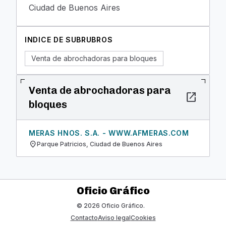
Ciudad de Buenos Aires
INDICE DE SUBRUBROS
Venta de abrochadoras para bloques
Venta de abrochadoras para
open_in_new
bloques
MERAS HNOS. S.A. - WWW.AFMERAS.COM
location_on
Parque Patricios, Ciudad de Buenos Aires
Oficio Gráfico
© 2026 Oficio Gráfico.
Contacto
Aviso legal
Cookies