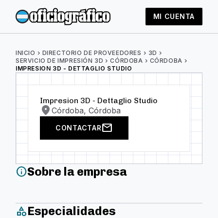
MI CUENTA
INICIO
chevron_right
DIRECTORIO DE PROVEEDORES
chevron_right
3D
chevron_right
SERVICIO DE IMPRESIÓN 3D
chevron_right
CÓRDOBA
chevron_right
CÓRDOBA
chevron_right
IMPRESION 3D - DETTAGLIO STUDIO
Impresion 3D - Dettaglio Studio
location_on
Córdoba, Córdoba
mail
CONTACTAR
Sobre la empresa
info
Especialidades
category