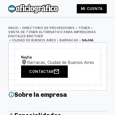
MI CUENTA
INICIO
chevron_right
DIRECTORIO DE PROVEEDORES
chevron_right
TÓNER
chevron_right
VENTA DE TÓNER ALTERNATIVO PARA IMPRESORAS
DIGITALES BROTHER
chevron_right
CIUDAD DE BUENOS AIRES
chevron_right
BARRACAS
chevron_right
NAJHA
Najha
location_on
Barracas, Ciudad de Buenos Aires
mail
CONTACTAR
Sobre la empresa
info