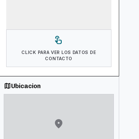
touch_app
CLICK PARA VER LOS DATOS DE
CONTACTO
map
Ubicacion
location_on