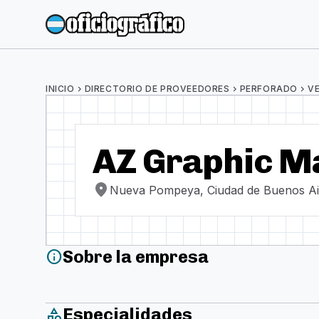
INICIO
chevron_right
DIRECTORIO DE PROVEEDORES
chevron_right
PERFORADO
chevron_right
V
AZ Graphic M
location_on
Nueva Pompeya, Ciudad de Buenos Ai
Sobre la empresa
info
Especialidades
category