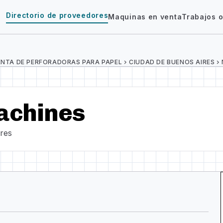
Directorio de proveedores
Maquinas en venta
Trabajos o
ENTA DE PERFORADORAS PARA PAPEL
chevron_right
CIUDAD DE BUENOS AIRES
chevron_right
achines
res