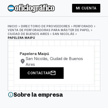
MI CUENTA
INICIO
chevron_right
DIRECTORIO DE PROVEEDORES
chevron_right
PERFORADO
chevron_right
VENTA DE PERFORADORAS PARA MÁSTER DE PAPEL
chevron_right
CIUDAD DE BUENOS AIRES
chevron_right
SAN NICOLÁS
chevron_right
PAPELERA MAIPÚ
Papelera Maipú
San Nicolás, Ciudad de Buenos
location_on
Aires
mail
CONTACTAR
Sobre la empresa
info