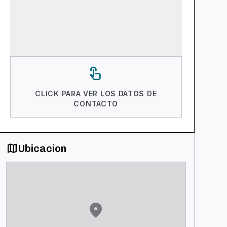
touch_app
CLICK PARA VER LOS DATOS DE
CONTACTO
map
Ubicacion
location_on