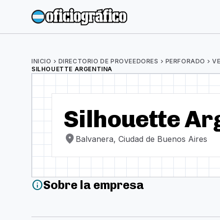
INICIO
chevron_right
DIRECTORIO DE PROVEEDORES
chevron_right
PERFORADO
chevron_right
V
SILHOUETTE ARGENTINA
Silhouette Ar
location_on
Balvanera, Ciudad de Buenos Aires
Sobre la empresa
info