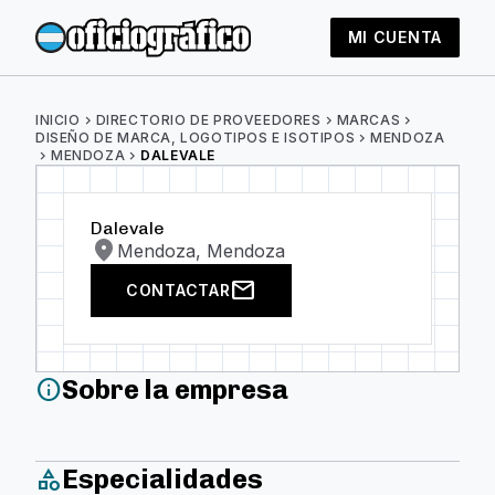
MI CUENTA
INICIO
chevron_right
DIRECTORIO DE PROVEEDORES
chevron_right
MARCAS
chevron_right
DISEÑO DE MARCA, LOGOTIPOS E ISOTIPOS
chevron_right
MENDOZA
chevron_right
MENDOZA
chevron_right
DALEVALE
Dalevale
location_on
Mendoza, Mendoza
mail
CONTACTAR
Sobre la empresa
info
Especialidades
category