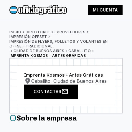
MI CUENTA
INICIO
chevron_right
DIRECTORIO DE PROVEEDORES
chevron_right
IMPRESIÓN OFFSET
chevron_right
IMPRESIÓN DE FLYERS, FOLLETOS Y VOLANTES EN
OFFSET TRADICIONAL
chevron_right
CIUDAD DE BUENOS AIRES
chevron_right
CABALLITO
chevron_right
IMPRENTA KOSMOS - ARTES GRÁFICAS
Imprenta Kosmos - Artes Gráficas
location_on
Caballito, Ciudad de Buenos Aires
mail
CONTACTAR
Sobre la empresa
info