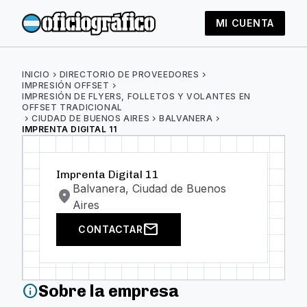
MI CUENTA
INICIO
chevron_right
DIRECTORIO DE PROVEEDORES
chevron_right
IMPRESIÓN OFFSET
chevron_right
IMPRESIÓN DE FLYERS, FOLLETOS Y VOLANTES EN
OFFSET TRADICIONAL
chevron_right
CIUDAD DE BUENOS AIRES
chevron_right
BALVANERA
chevron_right
IMPRENTA DIGITAL 11
Imprenta Digital 11
Balvanera, Ciudad de Buenos
location_on
Aires
mail
CONTACTAR
Sobre la empresa
info