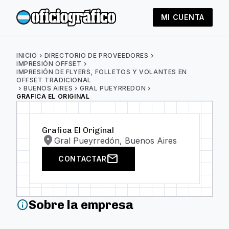
MI CUENTA
INICIO
chevron_right
DIRECTORIO DE PROVEEDORES
chevron_right
IMPRESIÓN OFFSET
chevron_right
IMPRESIÓN DE FLYERS, FOLLETOS Y VOLANTES EN
OFFSET TRADICIONAL
chevron_right
BUENOS AIRES
chevron_right
GRAL PUEYRREDON
chevron_right
GRAFICA EL ORIGINAL
Grafica El Original
location_on
Gral Pueyrredón, Buenos Aires
mail
CONTACTAR
Sobre la empresa
info