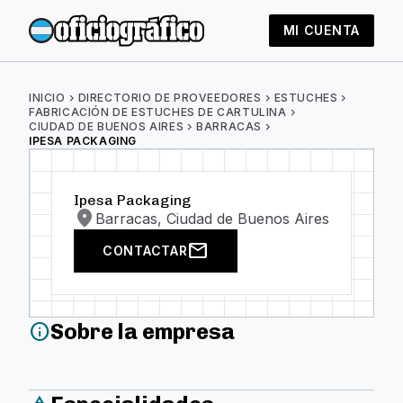
MI CUENTA
INICIO
chevron_right
DIRECTORIO DE PROVEEDORES
chevron_right
ESTUCHES
chevron_right
FABRICACIÓN DE ESTUCHES DE CARTULINA
chevron_right
CIUDAD DE BUENOS AIRES
chevron_right
BARRACAS
chevron_right
IPESA PACKAGING
Ipesa Packaging
location_on
Barracas, Ciudad de Buenos Aires
mail
CONTACTAR
Sobre la empresa
info