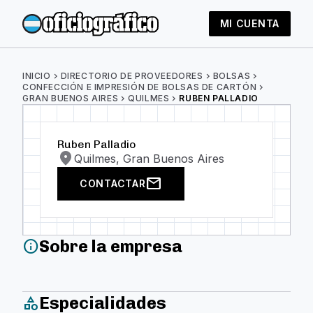
MI CUENTA
INICIO
chevron_right
DIRECTORIO DE PROVEEDORES
chevron_right
BOLSAS
chevron_right
CONFECCIÓN E IMPRESIÓN DE BOLSAS DE CARTÓN
chevron_right
GRAN BUENOS AIRES
chevron_right
QUILMES
chevron_right
RUBEN PALLADIO
Ruben Palladio
location_on
Quilmes, Gran Buenos Aires
mail
CONTACTAR
Sobre la empresa
info
Especialidades
category