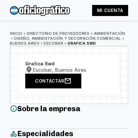
MI CUENTA
INICIO
chevron_right
DIRECTORIO DE PROVEEDORES
chevron_right
AMBIENTACIÓN
chevron_right
DISEÑO, AMBIENTACIÓN Y DECORACIÓN COMERCIAL
chevron_right
BUENOS AIRES
chevron_right
ESCOBAR
chevron_right
GRAFICA SWD
Grafica Swd
location_on
Escobar, Buenos Aires
mail
CONTACTAR
Sobre la empresa
info
Especialidades
category