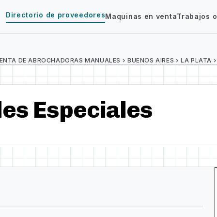
Directorio de proveedores
Maquinas en venta
Trabajos o
ENTA DE ABROCHADORAS MANUALES
chevron_right
BUENOS AIRES
chevron_right
LA PLATA
chevron_ri
les Especiales