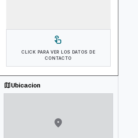
touch_app
CLICK PARA VER LOS DATOS DE
CONTACTO
map
Ubicacion
location_on