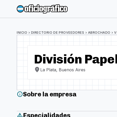
INICIO
chevron_right
DIRECTORIO DE PROVEEDORES
chevron_right
ABROCHADO
chevron_right
V
División Pape
location_on
La Plata, Buenos Aires
Sobre la empresa
info
Especialidades
category